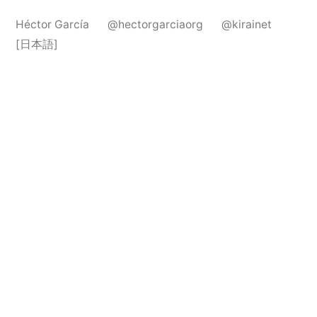
Héctor García
@hectorgarciaorg
@kirainet
[日本語]