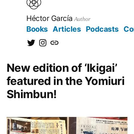
to
content
Héctor García
Author
Books
Articles
Podcasts
Co
@hectorgarciaorg
@kirainet
[日
本
New edition of ‘Ikigai’
語]
featured in the Yomiuri
Shimbun!