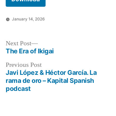
January 14, 2026
Posted
Articles
in
Post
Next
Next Post
post:
The Era of Ikigai
navigation
Previous
Previous Post
post:
Javi López & Héctor García. La
rama de oro – Kapital Spanish
podcast